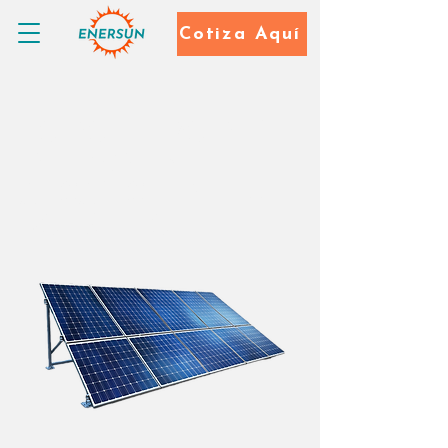
Cotiza Aquí
TODO EL PODER
DEL
SOL
AL
ALCANCE
DE TU
BOLSILLO