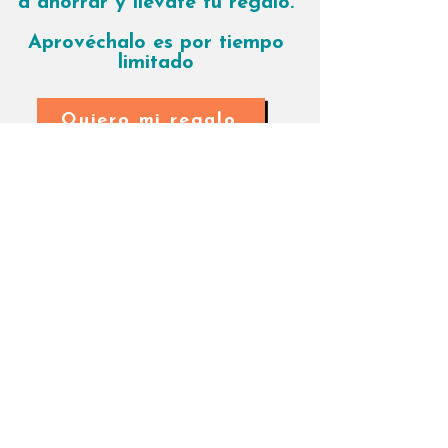
a ahorrar y llévate tu regalo.
Aprovéchalo es por tiempo
limitado
Quiero mi regalo
*Aplica para sistemas de 7 paneles solares o mayores.
*No aplica con otras promociones.
*Aire acondicionado alta eficiencia 12 mil BTU. Sin
instalación.
*ó Parrilla de inducción 4 quemadores. Sin instalación.
*Vigente hasta el 31 de diciembre 2025 o hasta agotar
existencias.
*Imágenes de referencia. Las marcas, colores y modelos
pueden cambiar.
paneles solares en merida precio. paneles solares en Mérida
precio
ENERGIZANDO UN FUTURO
SUSTENTABLE, UN PANEL A LA
VEZ