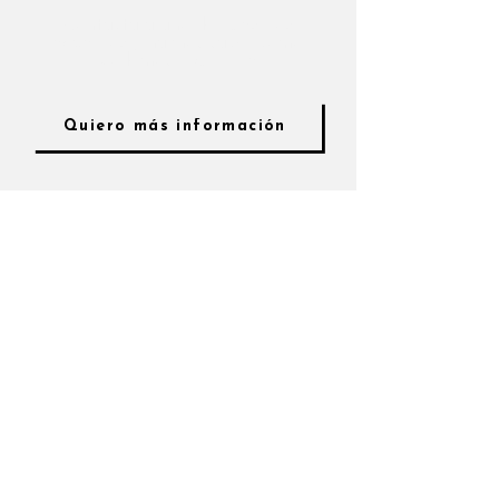
Contacta a uno de
nuestros
expertos
y haznos saber como
podemos
ayudarte
Quiero más información
instalación de paneles solares en Mérida.
Instalacion de paneles solares en merida
ENERGIZANDO UN FUTURO
SUSTENTABLE, UN PANEL A LA
VEZ
Inicio
Residencial
Comercial