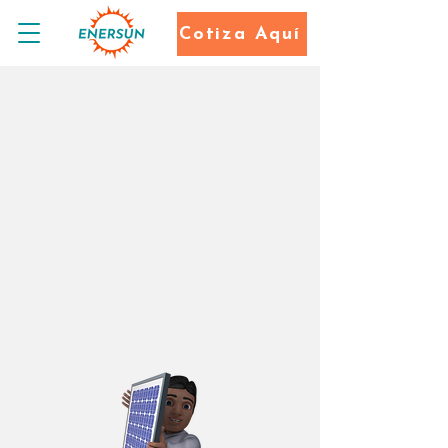
Cotiza Aquí
DEVUELVE LA
VIDA A
TUS
PANELES
SOLARES
Mantenimiento
y
Rediseño
de tu sistema de paneles
antiguos